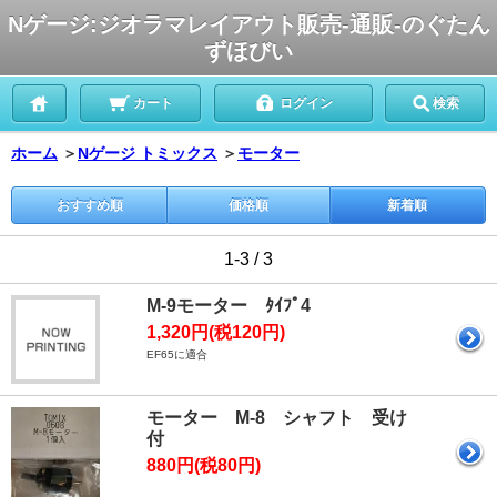
Nゲージ:ジオラマレイアウト販売-通販-のぐたん
ずほびい
カート
ログイン
検索
ホーム
＞
Nゲージ トミックス
＞
モーター
おすすめ順
価格順
新着順
1-3 / 3
M-9モーター ﾀｲﾌﾟ4
1,320円(税120円)
EF65に適合
モーター M-8 シャフト 受け
付
880円(税80円)