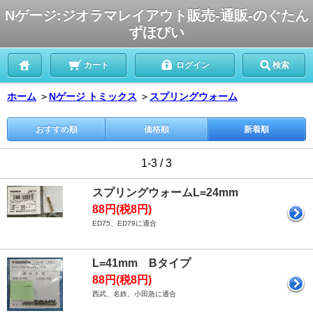
Nゲージ:ジオラマレイアウト販売-通販-のぐたん
ずほびい
カート
ログイン
検索
ホーム
＞
Nゲージ トミックス
＞
スプリングウォーム
おすすめ順
価格順
新着順
1-3 / 3
スプリングウォームL=24mm
88円(税8円)
ED75、ED79に適合
L=41mm Bタイプ
88円(税8円)
西武、名鉄、小田急に適合