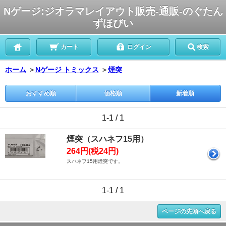
Nゲージ:ジオラマレイアウト販売-通販-のぐたん
ずほびい
カート
ログイン
検索
ホーム
＞
Nゲージ トミックス
＞
煙突
おすすめ順
価格順
新着順
1-1 / 1
煙突（スハネフ15用）
264円(税24円)
スハネフ15用煙突です。
1-1 / 1
ページの先頭へ戻る