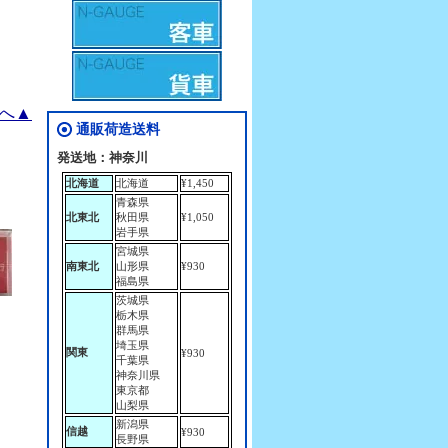
へ▲
通販荷造送料
発送地：神奈川
北海道
北海道
¥1,450
青森県
北東北
秋田県
¥1,050
岩手県
宮城県
南東北
山形県
¥930
福島県
茨城県
栃木県
群馬県
埼玉県
関東
¥930
千葉県
神奈川県
東京都
山梨県
新潟県
信越
¥930
長野県