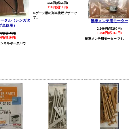
550円(税50円)
110円(税10円)
Nゲージ用の列車接近ブザーで
す。
ポータル（レンガタ
動車メンテ用モーター
プ単線用）
2,200円(税200円)
1,760円(税160円)
0円(税50円)
0円(税10円)
動車メンテ用モーターです。
トンネルポータルで