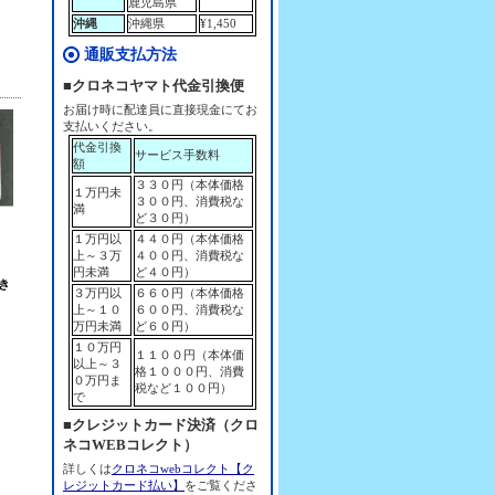
鹿児島県
沖縄
沖縄県
¥1,450
通販支払方法
■クロネコヤマト代金引換便
お届け時に配達員に直接現金にてお
支払いください。
代金引換
サービス手数料
額
３３０円（本体価格
１万円未
３００円、消費税な
満
ど３０円）
１万円以
４４０円（本体価格
上～３万
４００円、消費税な
円未満
ど４０円）
き
３万円以
６６０円（本体価格
上～１０
６００円、消費税な
万円未満
ど６０円）
１０万円
１１００円（本体価
以上～３
格１０００円、消費
０万円ま
税など１００円）
で
■クレジットカード決済（クロ
ネコWEBコレクト）
詳しくは
クロネコwebコレクト【ク
レジットカード払い】
をご覧くださ