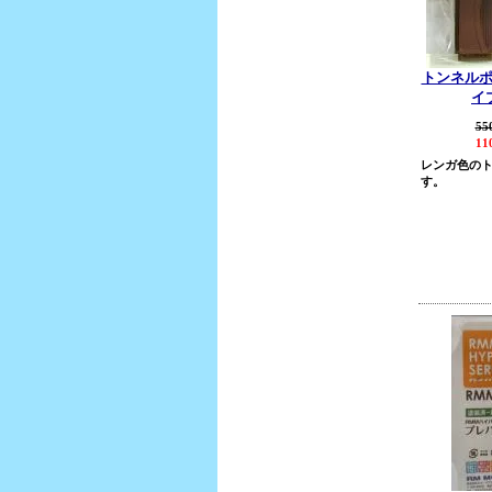
トンネル
イ
55
11
レンガ色の
す。