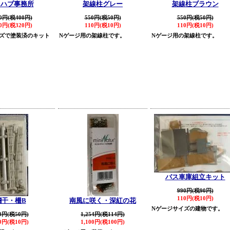
レハブ事務所
架線柱グレー
架線柱ブラウン
00円(税400円)
550円(税50円)
550円(税50円)
20円(税320円)
110円(税10円)
110円(税10円)
ズで塗装済のキット
Nゲージ用の架線柱です。
Nゲージ用の架線柱です。
バス車庫組立キット
990円(税90円)
110円(税10円)
欄干・柵B
南風に咲く・深紅の花
Nゲージサイズの建物です。
0円(税50円)
1,254円(税114円)
0円(税10円)
1,100円(税100円)