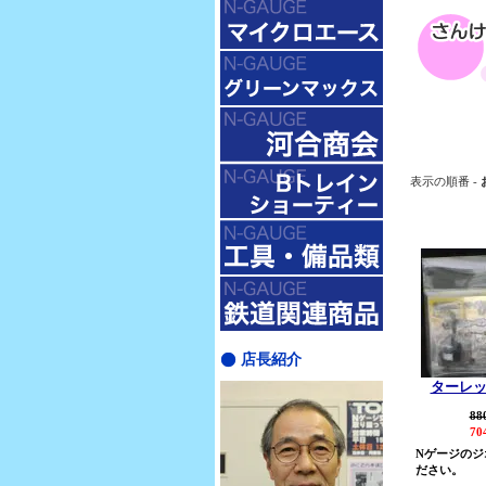
表示の順番 -
店長紹介
ターレ
88
70
Nゲージのジ
ださい。