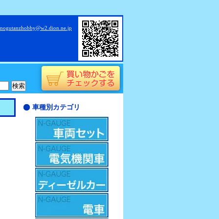
nogutanzhobby@w2.dion.ne.jp
車種別カテゴリ