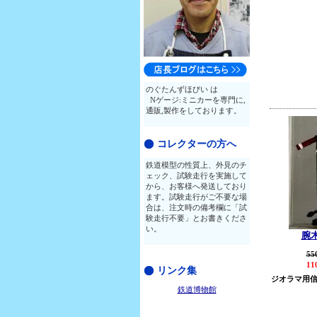
のぐたんずほびい は
Nゲージ:ミニカーを専門に,
通販,製作をしております。
コレクターの方へ
鉄道模型の性質上、外見のチ
ェック、試験走行を実施して
から、お客様へ発送しており
ます。試験走行がご不要な場
合は、注文時の備考欄に「試
験走行不要」とお書きくださ
い。
腕
55
11
リンク集
ジオラマ用
鉄道博物館