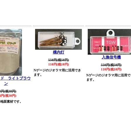
構内灯
入換信号機
550円(税50円)
110円(税10円)
550円(税50円)
110円(税10円)
Nゲージのジオラマ用に活用でき
ます。
Nゲージのジオラマ用に活用で
ンド ライトブラウ
ます。
ン
8円(税38円)
4円(税30円)
の地面素材です。