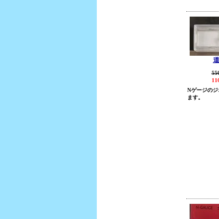
55
11
Nゲージのジ
ます。