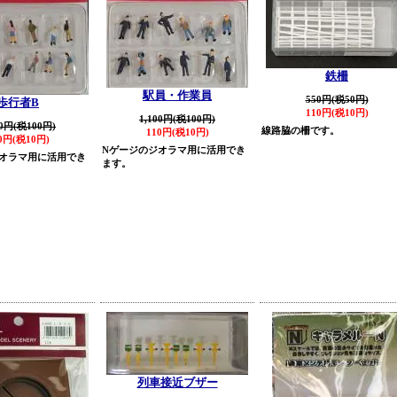
鉄柵
駅員・作業員
550円(税50円)
歩行者B
110円(税10円)
1,100円(税100円)
00円(税100円)
線路脇の柵です。
110円(税10円)
0円(税10円)
Nゲージのジオラマ用に活用でき
オラマ用に活用でき
ます。
列車接近ブザー