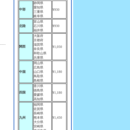
静岡県
愛知県
中部
¥930
三重県
岐阜県
富山県
北陸
石川県
¥930
福井県
大阪府
京都府
滋賀県
関西
¥1,050
奈良県
和歌山県
兵庫県
岡山県
広島県
中国
山口県
¥1,180
鳥取県
島根県
香川県
徳島県
四国
¥1,180
愛媛県
高知県
福岡県
佐賀県
長崎県
。
九州
熊本県
¥1,450
大分県
宮崎県