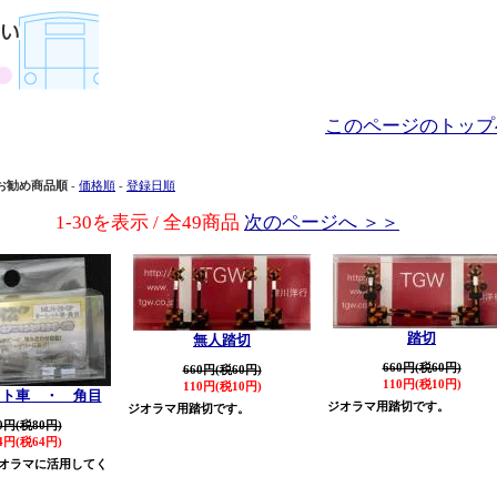
このページのトップ
お勧め商品順
-
価格順
-
登録日順
1-30を表示 / 全49商品
次のページへ ＞＞
踏切
無人踏切
660円(税60円)
660円(税60円)
110円(税10円)
110円(税10円)
ット車 ・ 角目
ジオラマ用踏切です。
ジオラマ用踏切です。
0円(税80円)
4円(税64円)
オラマに活用してく