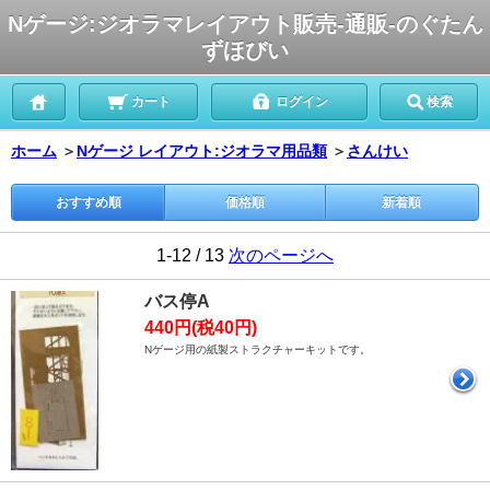
Nゲージ:ジオラマレイアウト販売-通販-のぐたん
ずほびい
カート
ログイン
検索
ホーム
＞
Nゲージ レイアウト:ジオラマ用品類
＞
さんけい
おすすめ順
価格順
新着順
1-12 / 13
次のページへ
バス停A
440円(税40円)
Nゲージ用の紙製ストラクチャーキットです。