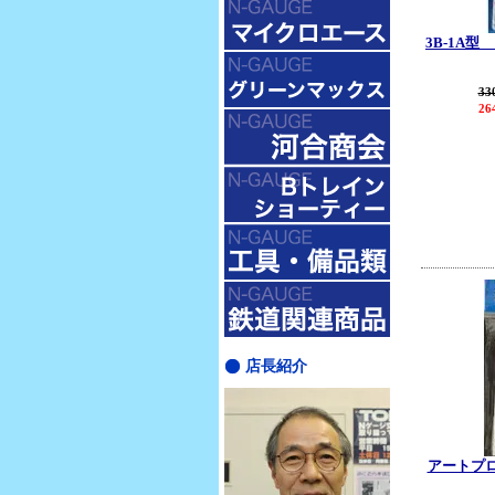
3B-1A
33
26
店長紹介
アートプ