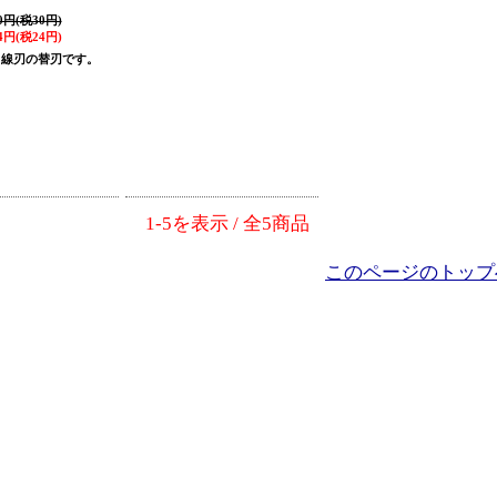
0円(税30円)
4円(税24円)
曲線刃の替刃です。
1-5を表示 / 全5商品
このページのトップ