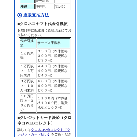
鹿児島県
沖縄
沖縄県
¥1,450
通販支払方法
■クロネコヤマト代金引換便
お届け時に配達員に直接現金にてお
支払いください。
代金引換
サービス手数料
額
３３０円（本体価格
１万円未
３００円、消費税な
満
ど３０円）
１万円以
４４０円（本体価格
上～３万
４００円、消費税な
円未満
ど４０円）
３万円以
６６０円（本体価格
上～１０
６００円、消費税な
万円未満
ど６０円）
１０万円
１１００円（本体価
以上～３
格１０００円、消費
０万円ま
税など１００円）
で
■クレジットカード決済（クロ
ネコWEBコレクト）
詳しくは
クロネコwebコレクト【ク
レジットカード払い】
をご覧くださ