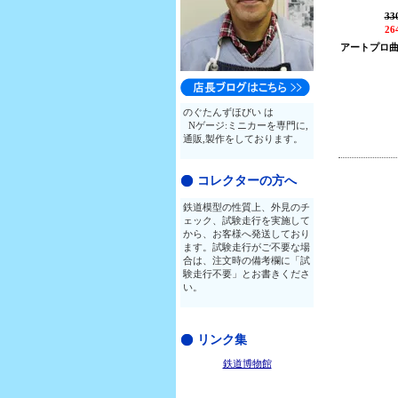
33
26
アートプロ
のぐたんずほびい は
Nゲージ:ミニカーを専門に,
通販,製作をしております。
コレクターの方へ
鉄道模型の性質上、外見のチ
ェック、試験走行を実施して
から、お客様へ発送しており
ます。試験走行がご不要な場
合は、注文時の備考欄に「試
験走行不要」とお書きくださ
い。
リンク集
鉄道博物館