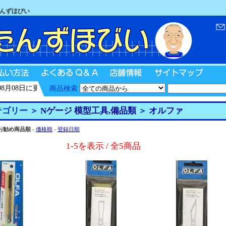
たんずほびい
08日に更新
商品検索
ゴリー ＞
Nゲージ 模型工具,備品類
＞
オルファ
お勧め商品順
-
価格順
-
登録日順
1-5を表示 / 全5商品