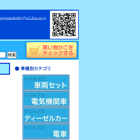
nogutanzhobby@w2.dion.ne.jp
車種別カテゴリ