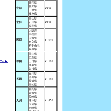
静岡県
愛知県
中部
¥930
三重県
岐阜県
富山県
北陸
石川県
¥930
福井県
大阪府
京都府
滋賀県
関西
¥1,050
奈良県
和歌山県
兵庫県
岡山県
広島県
へ▲
中国
山口県
¥1,180
鳥取県
島根県
香川県
徳島県
四国
¥1,180
愛媛県
高知県
福岡県
佐賀県
長崎県
九州
熊本県
¥1,450
大分県
宮崎県