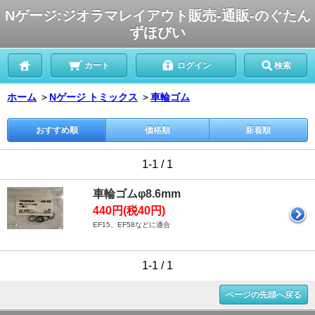
Nゲージ:ジオラマレイアウト販売-通販-のぐたん
ずほびい
カート
ログイン
検索
ホーム
＞
Nゲージ トミックス
＞
車輪ゴム
おすすめ順
価格順
新着順
1-1 / 1
車輪ゴムφ8.6mm
440円(税40円)
EF15、EF58などに適合
1-1 / 1
ページの先頭へ戻る