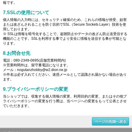
報です。
7.SSLの使用について
個人情報の入力時には、セキュリティ確保のため、これらの情報が傍受、妨害
または改ざんされることを防ぐ目的でSSL（Secure Sockets Layer）技術を使
用しております。
※ SSLは情報を暗号化することで、盗聴防止やデータの改ざん防止送受信する
機能のことです。SSLを利用する事でより安全に情報を送信する事が可能とな
ります。
8.お問合せ先
電話：080-2349-0695(店舗営業時間内)
※営業時間外は、留守番電話になります。
メール：nogutanzhobby@w2.dion.ne.jp
※件名は必ず入れてください。迷惑メールとして認識され届かない場合があり
ます。
9.プライバシーポリシーの変更
当ショップでは、収集する個人情報の変更、利用目的の変更、またはその他プ
ライバシーポリシーの変更を行う際は、当ページへの変更をもって公表とさせ
ていただきます。
ページの先頭へ戻る