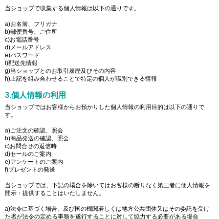
当ショップで収集する個人情報は以下の通りです。
a)お名前、フリガナ
b)郵便番号、ご住所
c)お電話番号
d)メールアドレス
e)パスワード
f)配送先情報
g)当ショップとのお取引履歴及びその内容
h)上記を組み合わせることで特定の個人が識別できる情報
3.個人情報の利用
当ショップではお客様からお預かりした個人情報の利用目的は以下の通りで
す。
a)ご注文の確認、照会
b)商品発送の確認、照会
c)お問合せの返信時
d)セールのご案内
e)アンケートのご案内
f)プレゼントの発送
当ショップでは、下記の場合を除いてはお客様の断りなく第三者に個人情報を
開示・提供することはいたしません。
a)法令に基づく場合、及び国の機関若しくは地方公共団体又はその委託を受け
た者が法令の定める事務を遂行することに対して協力する必要がある場合