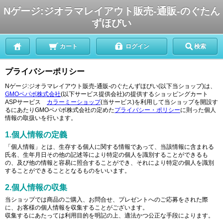
Nゲージ:ジオラマレイアウト販売-通販-のぐたん
ずほびい
カート
ログイン
検索
プライバシーポリシー
Nゲージ:ジオラマレイアウト販売-通販-のぐたんずほびい(以下当ショップ)は、
GMOペパボ株式会社
(以下サービス提供会社)の提供するショッピングカート
ASPサービス
カラーミーショップ
(当サービス)を利用して当ショップを開設す
るにあたりGMOペパボ株式会社の定めた
プライバシー・ポリシー
に則った個人
情報の取扱いを行います。
1.個人情報の定義
「個人情報」とは、生存する個人に関する情報であって、当該情報に含まれる
氏名、生年月日その他の記述等により特定の個人を識別することができるも
の、及び他の情報と容易に照合することができ、それにより特定の個人を識別
することができることとなるものをいいます。
2.個人情報の収集
当ショップでは商品のご購入、お問合せ、プレゼントへのご応募をされた際
に、お客様の個人情報を収集することがございます。
収集するにあたっては利用目的を明記の上、適法かつ公正な手段によります。