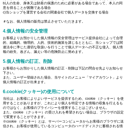
b)人の生命、身体又は財産の保護のために必要がある場合であって、本人の同
意を得ることが困難である場合
c)当ショップを運営する会社の関連会社で個人データを交換する場合
＃なお、個人情報の販売は禁止させていただきます。
4.個人情報の安全管理
お客様よりお預かりした個人情報の安全管理はサービス提供会社によって合理
的、組織的、物理的、人的、技術的施策を講じるとともに、当ショップでは関
連法令に準じた適切な取扱いを行うことで個人データへの不正な侵入、個人情
報の紛失、改ざん、漏えい等の危険防止に努めます。
5.個人情報の訂正、削除
お客様からお預かりした個人情報の訂正・削除は下記の問合せ先よりお知らせ
下さい。
また、ユーザー登録された場合、当サイトのメニュー「マイアカウント」より
個人情報の訂正が出来ます。
6.cookie(クッキー)の使用について
当社は、お客様によりよいサービスを提供するため、cookie （クッキー）を使
用することがありますが、これにより個人を特定できる情報の収集を行えるも
のではなく、お客様のプライバシーを侵害することはございません。
また、cookie （クッキー）の受け入れを希望されない場合は、ブラウザの設定
で変更することができます。
※cookie （クッキー）とは、サーバーコンピュータからお客様のブラウザに送
信され、お客様が使用しているコンピュータのハードディスクに蓄積される情