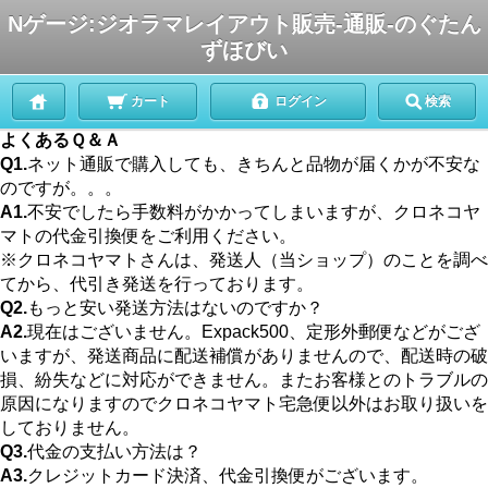
Nゲージ:ジオラマレイアウト販売-通販-のぐたん
ずほびい
カート
ログイン
検索
よくあるＱ＆Ａ
Q1.
ネット通販で購入しても、きちんと品物が届くかが不安な
のですが。。。
A1.
不安でしたら手数料がかかってしまいますが、クロネコヤ
マトの代金引換便をご利用ください。
※クロネコヤマトさんは、発送人（当ショップ）のことを調べ
てから、代引き発送を行っております。
Q2.
もっと安い発送方法はないのですか？
A2.
現在はございません。Expack500、定形外郵便などがござ
いますが、発送商品に配送補償がありませんので、配送時の破
損、紛失などに対応ができません。またお客様とのトラブルの
原因になりますのでクロネコヤマト宅急便以外はお取り扱いを
しておりません。
Q3.
代金の支払い方法は？
A3.
クレジットカード決済、代金引換便がございます。