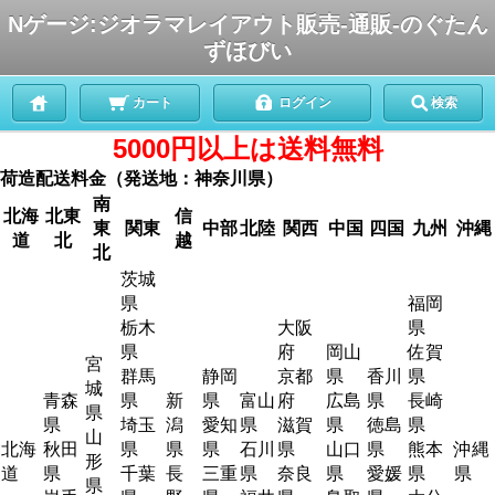
Nゲージ:ジオラマレイアウト販売-通販-のぐたん
ずほびい
カート
ログイン
検索
5000円以上は送料無料
荷造配送料金（発送地：神奈川県）
南
北海
北東
信
東
関東
中部
北陸
関西
中国
四国
九州
沖縄
道
北
越
北
茨城
県
福岡
栃木
大阪
県
県
府
岡山
佐賀
宮
群馬
静岡
京都
県
香川
県
城
青森
県
新
県
富山
府
広島
県
長崎
県
県
埼玉
潟
愛知
県
滋賀
県
徳島
県
山
北海
秋田
県
県
県
石川
県
山口
県
熊本
沖縄
形
道
県
千葉
長
三重
県
奈良
県
愛媛
県
県
県