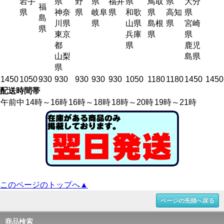
岩手
県
野
県
福井
県
鳥取
県
大分
福
県
神奈
県
岐阜
県
和歌
県
高知
県
島
川県
県
山県
島根
県
宮崎
県
東京
兵庫
県
県
都
県
鹿児
山梨
島県
県
1450
1050
930
930
930
930
930
1050
1180
1180
1450
1450
配送時間帯
午前中
14時～16時
16時～18時
18時～20時
19時～21時
このページのトップへ▲
ページの先頭へ戻る
商品検索