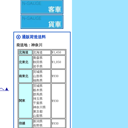
通販荷造送料
発送地：神奈川
北海道
北海道
¥1,450
青森県
北東北
秋田県
¥1,050
岩手県
宮城県
南東北
山形県
¥930
福島県
茨城県
へ▲
栃木県
群馬県
埼玉県
関東
¥930
千葉県
神奈川県
東京都
山梨県
新潟県
信越
¥930
長野県