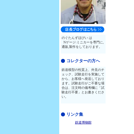
のぐたんずほびい は
Nゲージ:ミニカーを専門に,
通販,製作をしております。
コレクターの方へ
鉄道模型の性質上、外見のチ
ェック、試験走行を実施して
から、お客様へ発送しており
ます。試験走行がご不要な場
合は、注文時の備考欄に「試
験走行不要」とお書きくださ
い。
リンク集
鉄道博物館