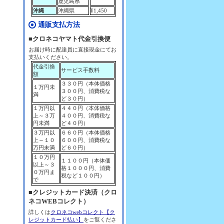
鹿児島県
沖縄
沖縄県
¥1,450
通販支払方法
■クロネコヤマト代金引換便
お届け時に配達員に直接現金にてお
支払いください。
代金引換
サービス手数料
額
３３０円（本体価格
１万円未
３００円、消費税な
満
ど３０円）
１万円以
４４０円（本体価格
上～３万
４００円、消費税な
円未満
ど４０円）
３万円以
６６０円（本体価格
上～１０
６００円、消費税な
万円未満
ど６０円）
１０万円
１１００円（本体価
以上～３
格１０００円、消費
０万円ま
税など１００円）
で
■クレジットカード決済（クロ
ネコWEBコレクト）
詳しくは
クロネコwebコレクト【ク
レジットカード払い】
をご覧くださ