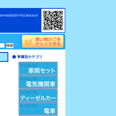
nogutanzhobby@w2.dion.ne.jp
車種別カテゴリ