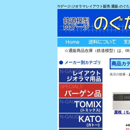
Nゲージ:ジオラマレイアウト販売-通販-のぐ
☆通販商品在庫（鉄道模型）は、08月
メーカー別カテゴリ
商品カテ
表示の順番 -
屋根（モハ
44
35