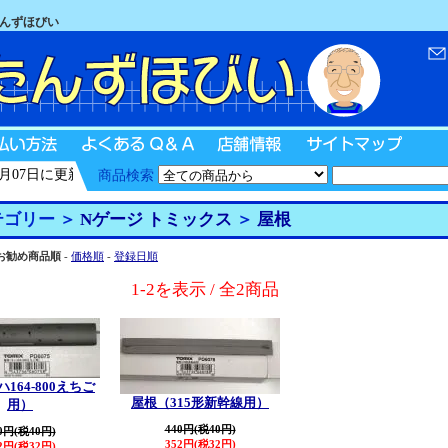
たんずほびい
07日に更新
商品検索
ゴリー ＞
Nゲージ トミックス
＞
屋根
お勧め商品順
-
価格順
-
登録日順
1-2を表示 / 全2商品
164-800えちご
屋根（315形新幹線用）
用）
440円(税40円)
0円(税40円)
352円(税32円)
2円(税32円)