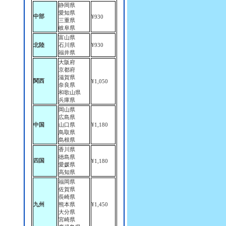
静岡県
愛知県
中部
¥930
三重県
岐阜県
富山県
北陸
石川県
¥930
福井県
大阪府
京都府
滋賀県
関西
¥1,050
奈良県
和歌山県
兵庫県
岡山県
広島県
中国
山口県
¥1,180
鳥取県
島根県
香川県
徳島県
四国
¥1,180
愛媛県
高知県
福岡県
佐賀県
長崎県
九州
熊本県
¥1,450
大分県
宮崎県