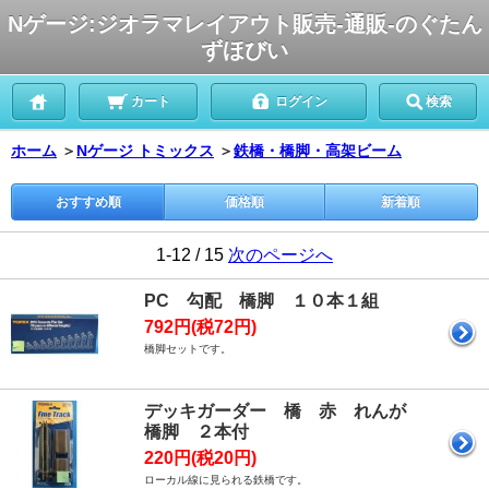
Nゲージ:ジオラマレイアウト販売-通販-のぐたん
ずほびい
カート
ログイン
検索
ホーム
＞
Nゲージ トミックス
＞
鉄橋・橋脚・高架ビーム
おすすめ順
価格順
新着順
1-12 / 15
次のページへ
PC 勾配 橋脚 １０本１組
792円(税72円)
橋脚セットです。
デッキガーダー 橋 赤 れんが
橋脚 ２本付
220円(税20円)
ローカル線に見られる鉄橋です。