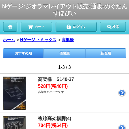
Nゲージ:ジオラマレイアウト販売-通販-のぐたん
ずほびい
カート
ログイン
検索
ホーム
＞
Nゲージ トミックス
＞
高架橋
おすすめ順
価格順
新着順
1-3 / 3
高架橋 S140-37
528円(税48円)
高架橋のパーツです。
複線高架橋脚(4)
704円(税64円)