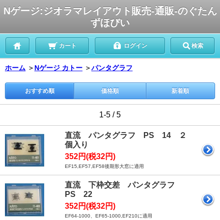
Nゲージ:ジオラマレイアウト販売-通販-のぐたん
ずほびい
カート
ログイン
検索
ホーム
＞
Nゲージ カトー
＞
パンタグラフ
おすすめ順
価格順
新着順
1-5 / 5
直流 パンタグラフ PS 14 ２
個入り
352円(税32円)
EF15,EF57,EF58後期形大窓に適用
直流 下枠交差 パンタグラフ
PS 22
352円(税32円)
EF64-1000、EF65-1000,EF210に適用