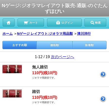
Nゲージ:ジオラマレイアウト販売-通販-のぐたん
ずほびい
カート
ログイン
検索
ホーム
＞
Nゲージ レイアウト:ジオラマ用品類
＞
津川洋行
おすすめ順
価格順
新着順
1-12 / 19
次のページへ
無人踏切
110円(税10円)
ジオラマ用踏切です。
踏切
110円(税10円)
ジオラマ用踏切です。