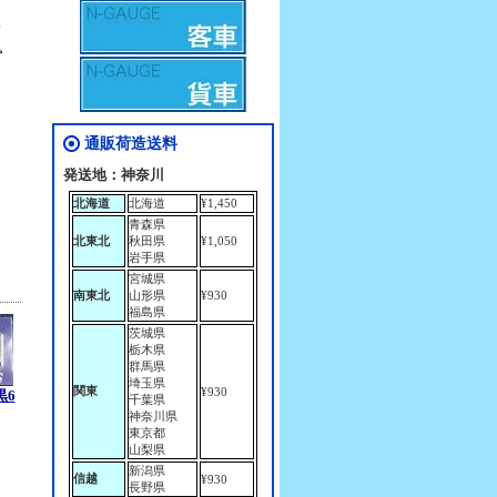
)
。
通販荷造送料
発送地：神奈川
北海道
北海道
¥1,450
青森県
北東北
秋田県
¥1,050
岩手県
宮城県
南東北
山形県
¥930
福島県
茨城県
栃木県
群馬県
埼玉県
関東
¥930
黒6
千葉県
神奈川県
東京都
山梨県
新潟県
信越
¥930
長野県