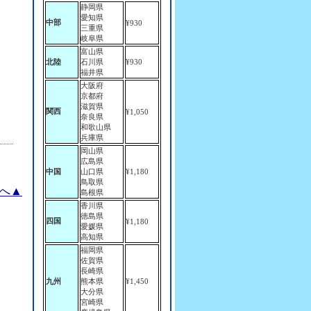
静岡県
愛知県
中部
¥930
三重県
岐阜県
富山県
北陸
石川県
¥930
福井県
大阪府
京都府
滋賀県
関西
¥1,050
奈良県
和歌山県
兵庫県
岡山県
広島県
中国
山口県
¥1,180
鳥取県
へ▲
島根県
香川県
徳島県
四国
¥1,180
愛媛県
高知県
福岡県
佐賀県
長崎県
九州
熊本県
¥1,450
大分県
宮崎県