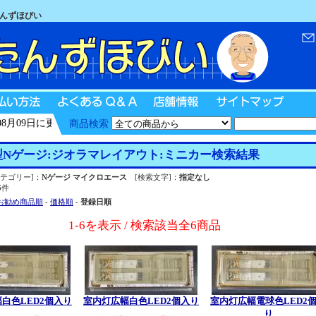
たんずほびい
09日に更新
商品検索
Nゲージ:ジオラマレイアウト:ミニカー検索結果
テゴリー]：
Nゲージ マイクロエース
[検索文字]：
指定なし
6
件
お勧め商品順
-
価格順
-
登録日順
1-6を表示 / 検索該当全6商品
白色LED2個入り
室内灯広幅白色LED2個入り
室内灯広幅電球色LED2
り