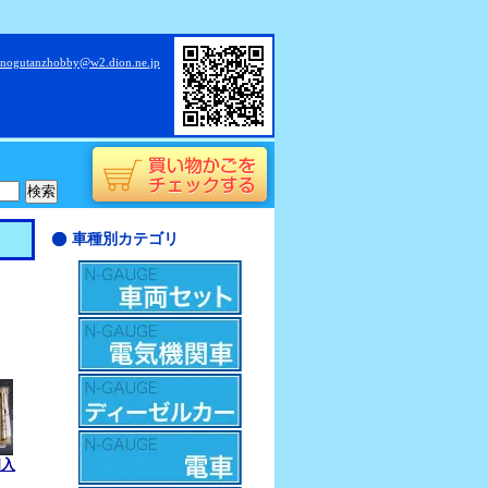
nogutanzhobby@w2.dion.ne.jp
車種別カテゴリ
個入