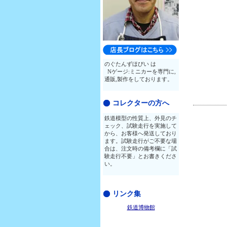
のぐたんずほびい は
Nゲージ:ミニカーを専門に,
通販,製作をしております。
コレクターの方へ
鉄道模型の性質上、外見のチ
ェック、試験走行を実施して
から、お客様へ発送しており
ます。試験走行がご不要な場
合は、注文時の備考欄に「試
験走行不要」とお書きくださ
い。
リンク集
鉄道博物館