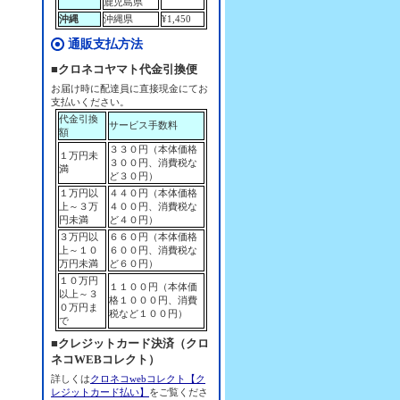
鹿児島県
沖縄
沖縄県
¥1,450
通販支払方法
■クロネコヤマト代金引換便
お届け時に配達員に直接現金にてお
支払いください。
代金引換
サービス手数料
額
３３０円（本体価格
１万円未
３００円、消費税な
満
ど３０円）
１万円以
４４０円（本体価格
上～３万
４００円、消費税な
円未満
ど４０円）
３万円以
６６０円（本体価格
上～１０
６００円、消費税な
万円未満
ど６０円）
１０万円
１１００円（本体価
以上～３
格１０００円、消費
０万円ま
税など１００円）
で
■クレジットカード決済（クロ
ネコWEBコレクト）
詳しくは
クロネコwebコレクト【ク
レジットカード払い】
をご覧くださ