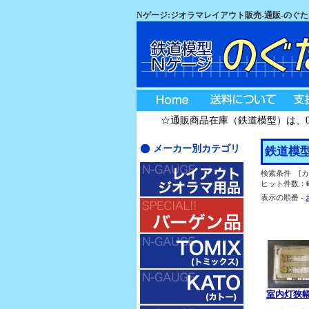
Nゲージ:ジオラマレイアウト販売-通販-のぐ
☆通販商品在庫（鉄道模型）は、08月
メーカー別カテゴリ
鉄道模型
検索条件 [カ
ヒット件数：
表示の順番 -
室内灯狭幅