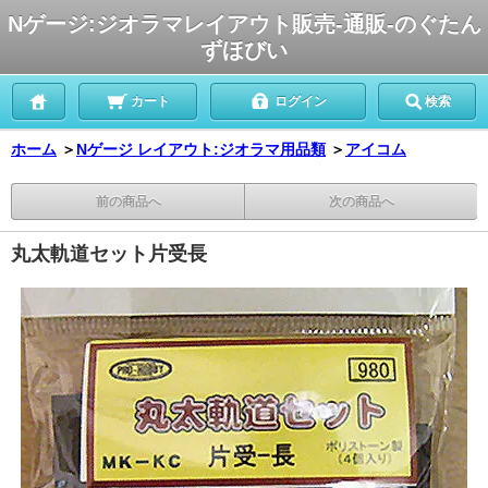
Nゲージ:ジオラマレイアウト販売-通販-のぐたん
ずほびい
カート
ログイン
検索
ホーム
＞
Nゲージ レイアウト:ジオラマ用品類
＞
アイコム
前の商品へ
次の商品へ
丸太軌道セット片受長