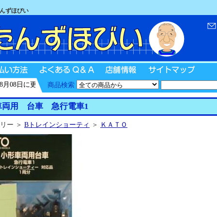
たんずほびい
08日に更新
商品検索
車両用 台車 急行電車1
リー ＞
Bトレインショーティ
＞
ＫＡＴＯ