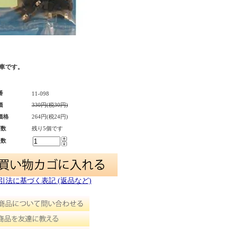
車です。
番
11-098
価
330円(税30円)
価格
264円(税24円)
庫数
残り5個です
入数
取引法に基づく表記 (返品など)