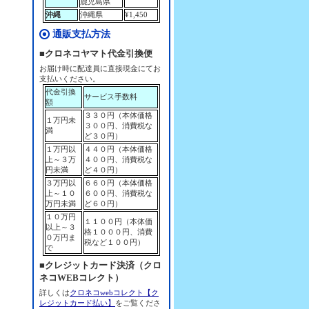
鹿児島県
沖縄
沖縄県
¥1,450
通販支払方法
■クロネコヤマト代金引換便
お届け時に配達員に直接現金にてお
支払いください。
代金引換
サービス手数料
額
３３０円（本体価格
１万円未
３００円、消費税な
満
ど３０円）
１万円以
４４０円（本体価格
上～３万
４００円、消費税な
円未満
ど４０円）
３万円以
６６０円（本体価格
上～１０
６００円、消費税な
万円未満
ど６０円）
１０万円
１１００円（本体価
以上～３
格１０００円、消費
０万円ま
税など１００円）
で
■クレジットカード決済（クロ
ネコWEBコレクト）
詳しくは
クロネコwebコレクト【ク
レジットカード払い】
をご覧くださ