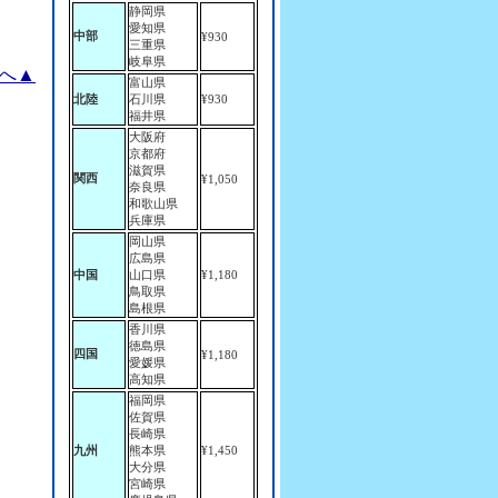
静岡県
愛知県
中部
¥930
三重県
岐阜県
へ▲
富山県
北陸
石川県
¥930
福井県
大阪府
京都府
滋賀県
関西
¥1,050
奈良県
和歌山県
兵庫県
岡山県
広島県
中国
山口県
¥1,180
鳥取県
島根県
香川県
徳島県
四国
¥1,180
愛媛県
高知県
福岡県
佐賀県
長崎県
九州
熊本県
¥1,450
大分県
宮崎県