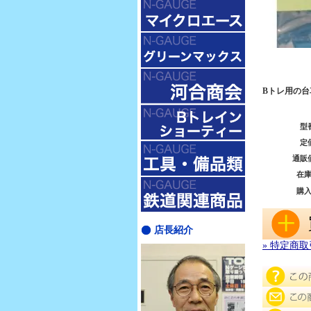
Bトレ用の台
型
定
通販
在
購
店長紹介
» 特定商