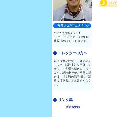
のぐたんずほびい は
Nゲージ:ミニカーを専門に,
通販,製作をしております。
コレクターの方へ
鉄道模型の性質上、外見のチ
ェック、試験走行を実施して
から、お客様へ発送しており
ます。試験走行がご不要な場
合は、注文時の備考欄に「試
験走行不要」とお書きくださ
い。
リンク集
鉄道博物館