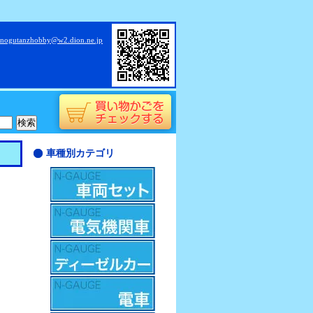
nogutanzhobby@w2.dion.ne.jp
車種別カテゴリ