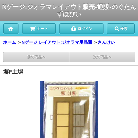
Nゲージ:ジオラマレイアウト販売-通販-のぐたん
ずほびい
カート
ログイン
検索
ホーム
＞
Nゲージ レイアウト:ジオラマ用品類
＞
さんけい
前の商品へ
次の商品へ
塀F土塀