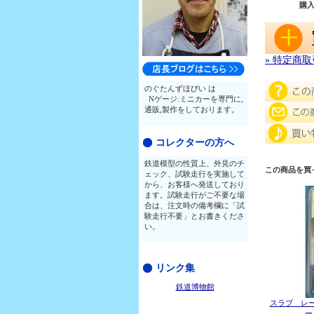
購
» 特定商
のぐたんずほびい は
Nゲージ:ミニカーを専門に,
通販,製作をしております。
コレクターの方へ
鉄道模型の性質上、外見のチ
この商品を買
ェック、試験走行を実施して
から、お客様へ発送しており
ます。試験走行がご不要な場
合は、注文時の備考欄に「試
験走行不要」とお書きくださ
い。
リンク集
鉄道博物館
スラブ レー
ー