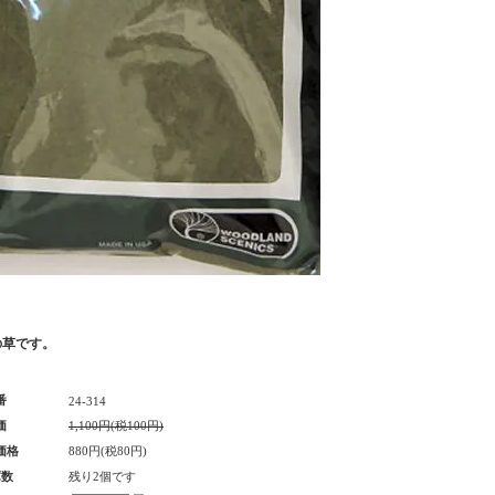
の草です。
番
24-314
価
1,100円(税100円)
価格
880円(税80円)
庫数
残り2個です