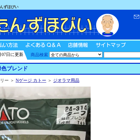
たんずほびい
7日に更新
商品検索
緑色ブレンド
リー ＞
Nゲージ カトー
＞
ジオラマ用品