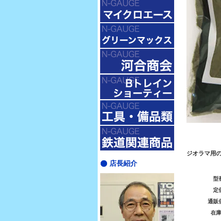
ジオラマ用
店長紹介
型
定
通販
在