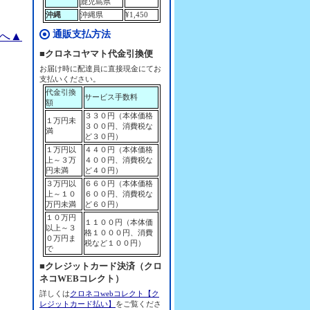
鹿児島県
沖縄
沖縄県
¥1,450
通販支払方法
へ▲
■クロネコヤマト代金引換便
お届け時に配達員に直接現金にてお
支払いください。
代金引換
サービス手数料
額
３３０円（本体価格
１万円未
３００円、消費税な
満
ど３０円）
１万円以
４４０円（本体価格
上～３万
４００円、消費税な
円未満
ど４０円）
３万円以
６６０円（本体価格
上～１０
６００円、消費税な
万円未満
ど６０円）
１０万円
１１００円（本体価
以上～３
格１０００円、消費
０万円ま
税など１００円）
で
■クレジットカード決済（クロ
ネコWEBコレクト）
詳しくは
クロネコwebコレクト【ク
レジットカード払い】
をご覧くださ