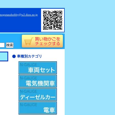
nogutanzhobby@w2.dion.ne.jp
車種別カテゴリ