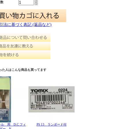
入数
取引法に基づく表記 (返品など)
った人はこんな商品も買ってます
ル 用 D.C.フィ
PS 13 ランボード付
ダー N