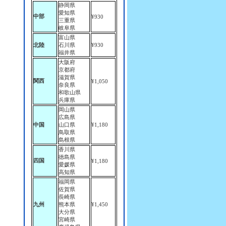
静岡県
愛知県
中部
¥930
三重県
岐阜県
富山県
北陸
石川県
¥930
福井県
大阪府
京都府
滋賀県
関西
¥1,050
奈良県
和歌山県
兵庫県
岡山県
広島県
中国
山口県
¥1,180
鳥取県
島根県
香川県
徳島県
四国
¥1,180
愛媛県
高知県
福岡県
佐賀県
長崎県
九州
熊本県
¥1,450
大分県
宮崎県