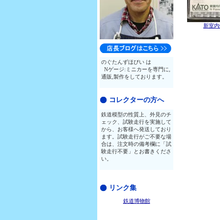
新室内
のぐたんずほびい は
Nゲージ:ミニカーを専門に,
通販,製作をしております。
コレクターの方へ
鉄道模型の性質上、外見のチ
ェック、試験走行を実施して
から、お客様へ発送しており
ます。試験走行がご不要な場
合は、注文時の備考欄に「試
験走行不要」とお書きくださ
い。
リンク集
鉄道博物館