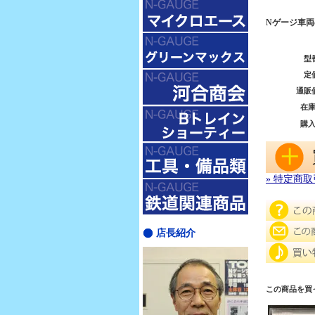
Nゲージ車
型
定
通販
在
購
» 特定商
店長紹介
この商品を買