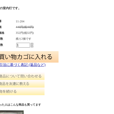
両の室内灯です。
番
11-204
価
440円(税40円)
価格
352円(税32円)
庫数
残り2個です
入数
取引法に基づく表記 (返品など)
った人はこんな商品も買ってます