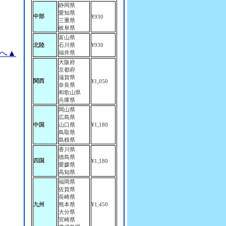
静岡県
愛知県
中部
¥930
三重県
岐阜県
富山県
北陸
石川県
¥930
へ▲
福井県
大阪府
京都府
滋賀県
関西
¥1,050
奈良県
和歌山県
兵庫県
岡山県
広島県
中国
山口県
¥1,180
鳥取県
島根県
香川県
徳島県
四国
¥1,180
愛媛県
高知県
福岡県
佐賀県
長崎県
九州
熊本県
¥1,450
大分県
宮崎県