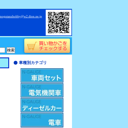
nogutanzhobby@w2.dion.ne.jp
車種別カテゴリ