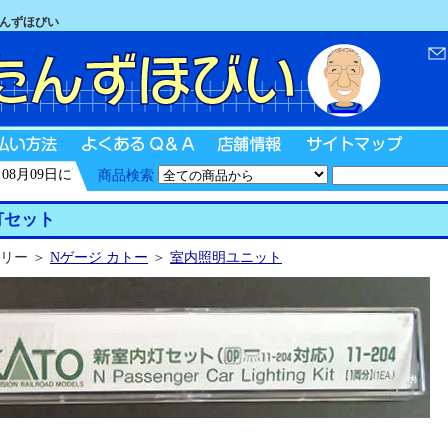
たんずほびい
月09日に更新
商品検索
灯セット
リー ＞
Nゲージ カトー
＞
室内照明ユニット