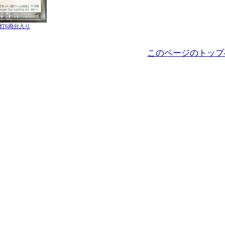
灯6両分入り
このページのトップ