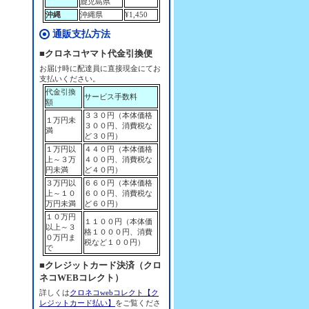
鹿児島県
沖縄
沖縄県
¥1,450
通販支払方法
■クロネコヤマト代金引換便
お届け時に配達員に直接現金にてお
支払いください。
代金引換
サービス手数料
額
３３０円（本体価格
１万円未
３００円、消費税な
満
ど３０円）
１万円以
４４０円（本体価格
上～３万
４００円、消費税な
円未満
ど４０円）
３万円以
６６０円（本体価格
上～１０
６００円、消費税な
万円未満
ど６０円）
１０万円
１１００円（本体価
以上～３
格１０００円、消費
０万円ま
税など１００円）
で
■クレジットカード決済（クロ
ネコWEBコレクト）
詳しくは
クロネコwebコレクト【ク
レジットカード払い】
をご覧くださ