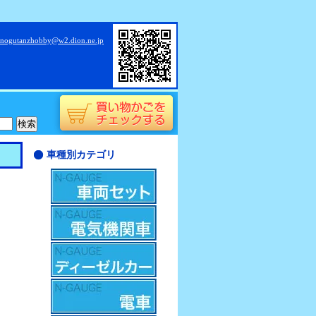
nogutanzhobby@w2.dion.ne.jp
車種別カテゴリ