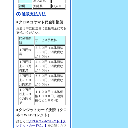
鹿児島県
沖縄
沖縄県
¥1,450
通販支払方法
■クロネコヤマト代金引換便
お届け時に配達員に直接現金にてお
支払いください。
代金引換
サービス手数料
額
３３０円（本体価格
１万円未
３００円、消費税な
満
ど３０円）
１万円以
４４０円（本体価格
上～３万
４００円、消費税な
円未満
ど４０円）
３万円以
６６０円（本体価格
上～１０
６００円、消費税な
万円未満
ど６０円）
１０万円
１１００円（本体価
以上～３
格１０００円、消費
０万円ま
税など１００円）
で
■クレジットカード決済（クロ
ネコWEBコレクト）
詳しくは
クロネコwebコレクト【ク
レジットカード払い】
をご覧くださ