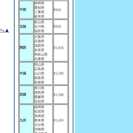
静岡県
愛知県
中部
¥930
三重県
岐阜県
富山県
北陸
石川県
¥930
へ▲
福井県
大阪府
京都府
滋賀県
関西
¥1,050
奈良県
和歌山県
兵庫県
岡山県
広島県
中国
山口県
¥1,180
鳥取県
島根県
香川県
徳島県
四国
¥1,180
愛媛県
高知県
福岡県
佐賀県
長崎県
九州
熊本県
¥1,450
大分県
宮崎県