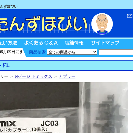
たんずほびい
月09日に更新
商品検索
ドL
リー ＞
Nゲージ トミックス
＞
カプラー