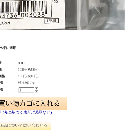
旧仕様に適用
番
JC03
価
132円(税12円)
価格
106円(税10円)
庫数
残り2個です
入数
取引法に基づく表記 (返品など)