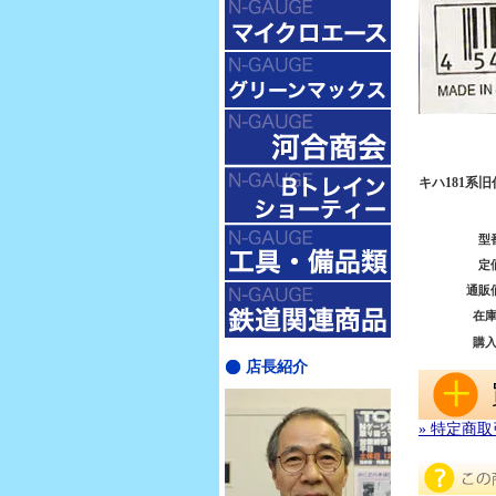
キハ181系
型
定
通販
在
購
店長紹介
» 特定商