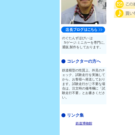
のぐたんずほびい は
Nゲージ:ミニカーを専門に,
通販,製作をしております。
コレクターの方へ
鉄道模型の性質上、外見のチ
ェック、試験走行を実施して
から、お客様へ発送しており
ます。試験走行がご不要な場
合は、注文時の備考欄に「試
験走行不要」とお書きくださ
い。
リンク集
鉄道博物館