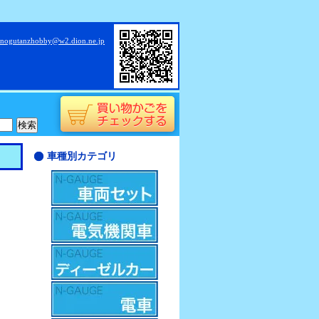
nogutanzhobby@w2.dion.ne.jp
車種別カテゴリ