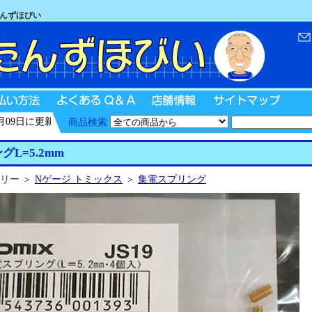
たんずほびい
9日に更新
商品検索
グL=5.2mm
リー ＞
Nゲージ トミックス
＞
集電スプリング