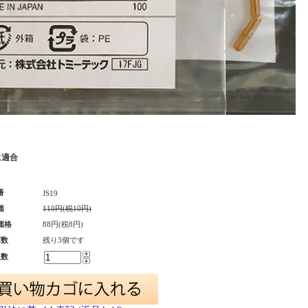
に適合
番
JS19
価
110円(税10円)
価格
88円(税8円)
庫数
残り3個です
入数