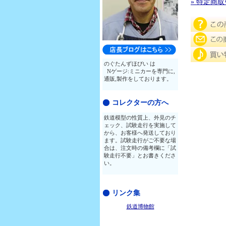
» 特定商
のぐたんずほびい は
Nゲージ:ミニカーを専門に,
通販,製作をしております。
コレクターの方へ
鉄道模型の性質上、外見のチ
ェック、試験走行を実施して
から、お客様へ発送しており
ます。試験走行がご不要な場
合は、注文時の備考欄に「試
験走行不要」とお書きくださ
い。
リンク集
鉄道博物館