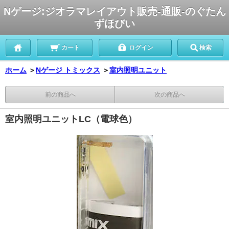
Nゲージ:ジオラマレイアウト販売-通販-のぐたん
ずほびい
カート
ログイン
検索
ホーム
＞
Nゲージ トミックス
＞
室内照明ユニット
前の商品へ
次の商品へ
室内照明ユニットLC（電球色）