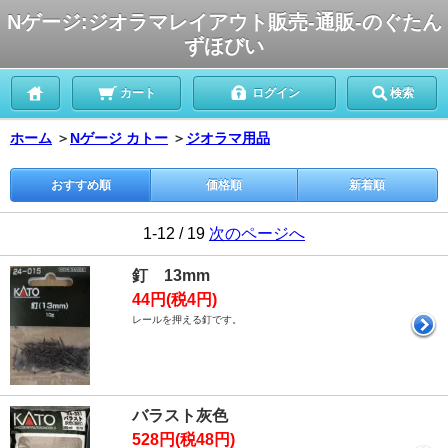
Nゲージ:ジオラマレイアウト販売-通販-のぐたん
ずほびい
カート
ログイン
検索
ホーム
＞
Nゲージ カトー
＞
ジオラマ用品
おすすめ順
価格順
新着順
1-12 / 19
次のページへ
釘 13mm
44円(税4円)
レールを押える釘です。
バラスト灰色
528円(税48円)